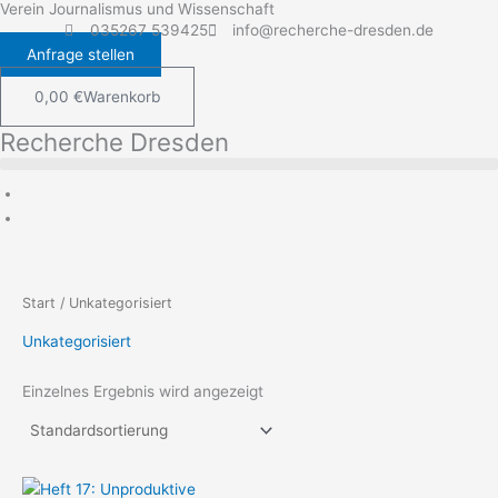
Verein Journalismus und Wissenschaft
Zum
035267 539425
info@recherche-dresden.de
Inhalt
Anfrage stellen
springen
0,00
€
Warenkorb
Recherche Dresden
Start
/ Unkategorisiert
Unkategorisiert
Einzelnes Ergebnis wird angezeigt