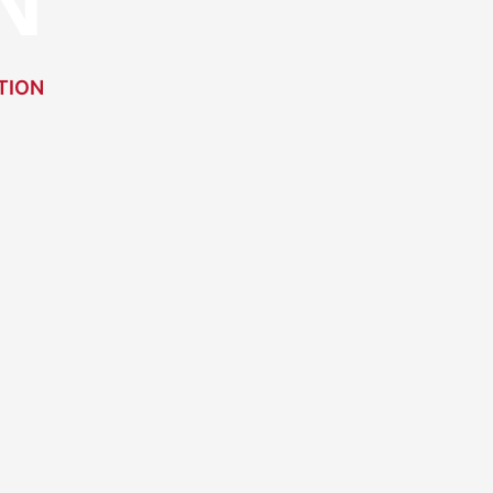
N
TION