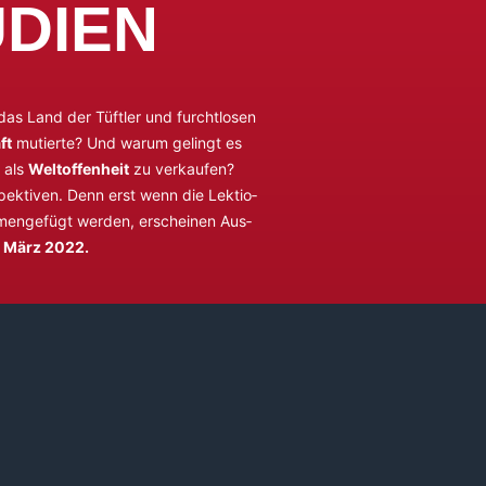
UDIEN
das Land der Tüft­ler und furcht­lo­sen
ft
mutier­te? Und war­um gelingt es
t als
Welt­of­fen­heit
zu ver­kau­fen?
pek­ti­ven. Denn erst wenn die Lek­tio­
en­ge­fügt wer­den, erschei­nen Aus­
g: März 2022.