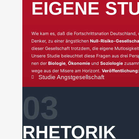
EIGENE
ST
Wie kam es, daß die Fort­schritts­na­ti­on Deutsch­land, 
Den­ker, zu einer ängst­li­chen
Null-Risi­ko-Gesell­scha
die­ser Gesell­schaft trotz­dem, die eige­ne Mut­lo­sig­kei
Unse­re Stu­die beleuch­tet die­se Fra­gen aus drei Per­s
nen der
Bio­lo­gie
,
Öko­no­mie
und
Sozio­lo­gie
zusam­m
we­ge aus der Mise­re am Hori­zont.
Ver­öf­fent­li­chun
Stu­die Angstgesellschaft
03
RHETORIK