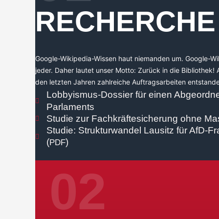
RECHERCHE
Goog­le-Wiki­pe­dia-Wis­sen haut nie­man­den um. Goog­le-Wik
jeder. Daher lau­tet unser Mot­to: Zurück in die Biblio­thek! 
den letz­ten Jah­ren zahl­rei­che Auf­trags­ar­bei­ten ent­stan­
Lob­by­is­mus-Dos­sier für einen Abge­ord­n
Parlaments
Stu­die zur Fach­kräf­te­si­che­rung ohne
Stu­die: Struk­tur­wan­del Lau­sitz für AfD-Fr
(
)
PDF
02