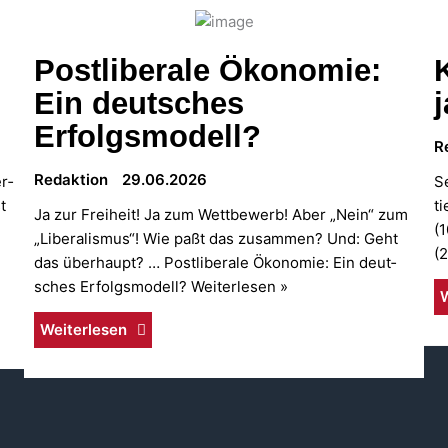
Postliberale Ökonomie:
Ein deutsches
Erfolgsmodell?
Re
Redak­ti­on
29.06.2026
er­
Se
t
ti
Ja zur Frei­heit! Ja zum Wett­be­werb! Aber „Nein“ zum
(1
„Libe­ra­lis­mus“! Wie paßt das zusam­men? Und: Geht
(
das über­haupt? … Post­li­be­ra­le Öko­no­mie: Ein deut­
sches Erfolgs­mo­dell? Weiterlesen »
W
Wei­ter­le­sen