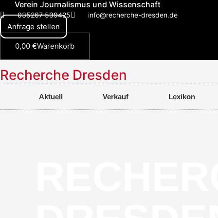
Verein Journalismus und Wissenschaft
Zum
035267 539425
info@recherche-dresden.de
Inhalt
Anfrage stellen
springen
0,00
€
Warenkorb
Recherche Dresden
Aktuell
Verkauf
Lexikon
RECHER