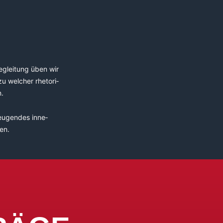
eglei­tung üben wir
u wel­cher rhe­to­ri­
n.
eu­gen­des inne­
en.