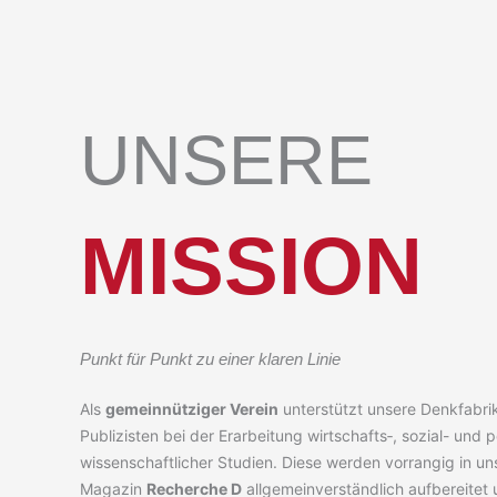
UNSERE
MISSION
Punkt für Punkt zu einer kla­ren Linie
Als
gemein­nüt­zi­ger Ver­ein
unter­stützt unse­re Denk­fa­bri
Publi­zis­ten bei der Erar­bei­tung wirtschafts‑, sozi­al- und pol
wis­sen­schaft­li­cher Stu­di­en. Die­se wer­den vor­ran­gig in u
Maga­zin
Recher­che D
all­ge­mein­ver­ständ­lich auf­be­rei­tet