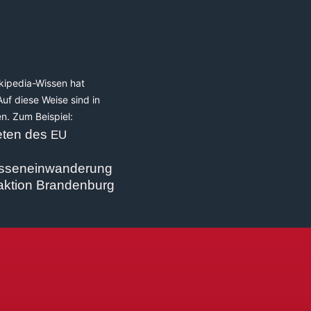
i­pe­dia-Wis­sen hat
Auf die­se Wei­se sind in
den. Zum Beispiel:
e­ten des
EU
 Masseneinwanderung
ak­ti­on Bran­den­burg