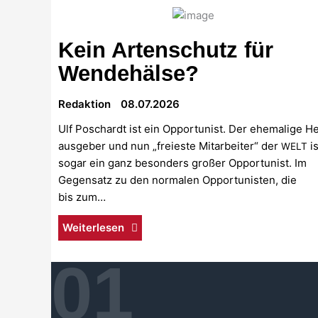
Kein Artenschutz für
Wendehälse?
Redak­ti­on
08.07.2026
Ulf Pos­ch­ardt ist ein Oppor­tu­nist. Der ehe­ma­li­ge H
aus­ge­ber und nun „frei­es­te Mit­ar­bei­ter“ der
is
WELT
sogar ein ganz beson­ders gro­ßer Oppor­tu­nist. Im
Gegen­satz zu den nor­ma­len Oppor­tu­nis­ten, die
bis zum…
Wei­ter­le­sen
01