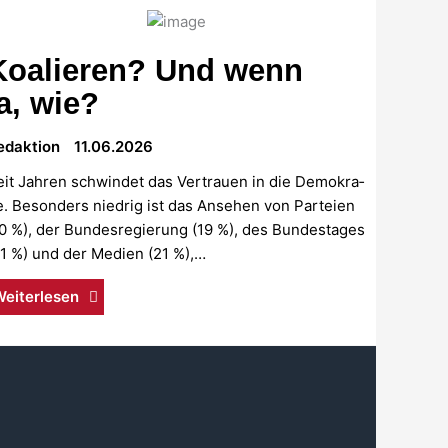
Koalieren? Und wenn
ja, wie?
dak­ti­on
11.06.2026
it Jah­ren schwin­det das Ver­trau­en in die Demo­kra­
e. Beson­ders nied­rig ist das Anse­hen von Par­tei­en
0 %), der Bun­des­re­gie­rung (19 %), des Bun­des­ta­ges
21 %) und der Medi­en (21 %),…
ei­ter­le­sen