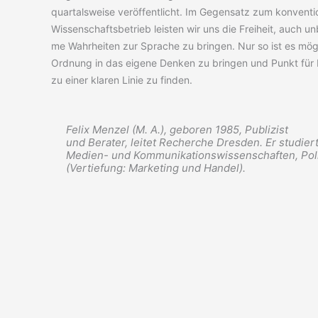
quar­tals­wei­se ver­öf­fent­licht. Im Gegen­satz zum kon­ven­tio
Wis­sen­schafts­be­trieb leis­ten wir uns die Frei­heit, auch u
me Wahr­hei­ten zur Spra­che zu brin­gen. Nur so ist es mög­
Ord­nung in das eige­ne Den­ken zu brin­gen und Punkt für
zu einer kla­ren Linie zu finden.
Felix Menzel (M. A.), geboren 1985, Publizist
und Berater, leitet Recherche Dresden. Er studier
Medien- und Kommunikationswissenschaften, Pol
(Vertiefung: Marketing und Handel).