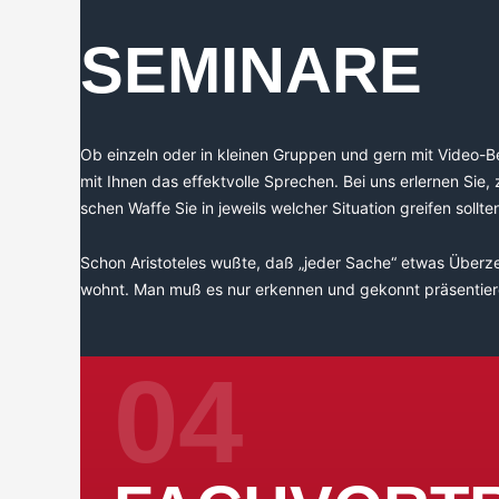
SEMINARE
Ob ein­zeln oder in klei­nen Grup­pen und gern mit Video-B
mit Ihnen das effekt­vol­le Spre­chen. Bei uns erler­nen Sie, z
schen Waf­fe Sie in jeweils wel­cher Situa­ti­on grei­fen sollte
Schon Aris­to­te­les wuß­te, daß „jeder Sache“ etwas Über­z
wohnt. Man muß es nur erken­nen und gekonnt präsentier
04