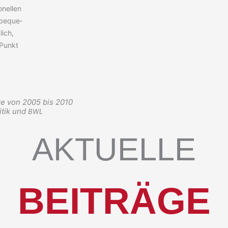
­nel­len
nbe­que­
lich,
 Punkt
te von 2005 bis 2010
itik und
BWL
AKTUELLE
BEITRÄGE