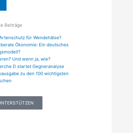
le Beiträge
Artenschutz für Wendehälse?
iberale Ökonomie: Ein deutsches
lgsmodell?
eren? Und wenn ja, wie?
erche D startet Gegneranalyse
kausgabe zu den 100 wichtigsten
schen
UNTERSTÜTZEN