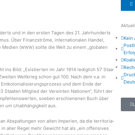
Aktuel
n­derts und in den ers­ten Tagen des 21. Jahr­hun­derts
Kein 
s­mus. Über Finanz­strö­me, inter­na­tio­na­len Han­del,
Postl
ue Medi­en (
) soll­te die Welt zu einem „glo­ba­len
WWW
Erfo
Koali
Rech
ht ins Bild: „Exis­tier­ten im Jahr 1914 ledig­lich 57 Staa­
Druc
wei­ten Welt­krieg schon gut 100. Nach dem v.a. in
Deut
Ent­ko­lo­nia­li­sie­rungs­pro­zess und dem Ende der
93 Staa­ten Mit­glied der Ver­ein­ten Natio­nen“, führt der
 emp­feh­lens­wer­ten, soeben erschie­ne­nen Buch über
­gen um Unab­hän­gig­keit
aus.
an Abspal­tun­gen von alten Impe­ri­en, da die ter­ri­to­ria­
n in aller Regel mehr Gewicht hat als „ein offen­si­ves