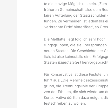
te die ein­zi­ge Mög­lich­keit sein. „Zu
frü­he­ren Gemein­schaft, also dem Rest
fai­ren Auf­tei­lung der Staats­schul­den 
tun­gen. Zu ver­mei­den ist jeden­falls e
‚ver­brann­te Erde‘ hin­ter­lässt“, so Gro
Die Meß­lat­te liegt folg­lich sehr hoch.
rungs­grup­pen, die sie über­sprun­gen h
neu­en Staa­tes. Die Geschich­te der S
lich, ist also kei­nes­falls eine Erfolgs
Staa­ten
(fai­led sta­tes)
her­vor­ge­bracht
Für Kon­ser­va­ti­ve ist die­se Fest­stel­
führt aus: „Die Mehr­heit sezes­sio­nis­t
grund, die Tren­nungs­li­nie der Grup­p
zen der Eth­ni­en, die sich wie­der­um 
Kon­ser­va­ti­ve dürf­ten dazu nei­gen, d
fest­schrei­ben zu wollen.