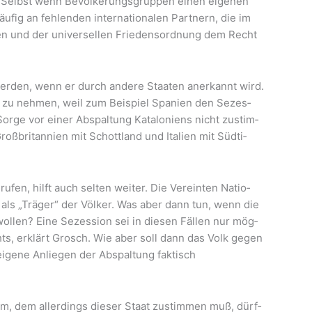
r. Selbst wenn Bevöl­ke­rungs­grup­pen einen eige­nen
­fig an feh­len­den inter­na­tio­na­len Part­nern, die im
aa­ten und der uni­ver­sel­len Frie­dens­ord­nung dem Recht
er­den, wenn er durch ande­re Staa­ten aner­kannt wird.
 zu neh­men, weil zum Bei­spiel Spa­ni­en den Sezes­
Sor­ge vor einer Abspal­tung Kata­lo­ni­ens nicht zustim­
ß­bri­tan­ni­en mit Schott­land und Ita­li­en mit Süd­ti­
u­fen, hilft auch sel­ten wei­ter. Die Ver­ein­ten Natio­
 als „Trä­ger“ der Völ­ker. Was aber dann tun, wenn die
 wol­len? Eine Sezes­si­on sei in die­sen Fäl­len nur mög­
hts, erklärt Grosch. Wie aber soll dann das Volk gegen
ige­ne Anlie­gen der Abspal­tung fak­tisch
dum, dem aller­dings die­ser Staat zustim­men muß, dürf­