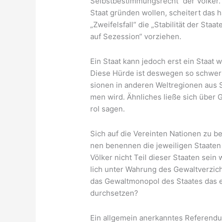
Selbst­be­stim­mungs­recht“ der Völ­ke
Staat grün­den wol­len, schei­tert das häu
„Zwei­fels­fall“ die „Sta­bi­li­tät der St
auf Sezes­si­on“ vorziehen.
Ein Staat kann jedoch erst ein Staat w
Die­se Hür­de ist des­we­gen so schwer
sio­nen in ande­ren Welt­re­gio­nen aus 
men wird. Ähn­li­ches lie­ße sich über Gro
rol sagen.
Sich auf die Ver­ein­ten Natio­nen zu ber
nen benen­nen die jewei­li­gen Staa­ten
Völ­ker nicht Teil die­ser Staa­ten sein
lich unter Wah­rung des Gewalt­ver­zic
das Gewalt­mo­no­pol des Staa­tes das e
durchsetzen?
Ein all­ge­mein aner­kann­tes Refe­ren­