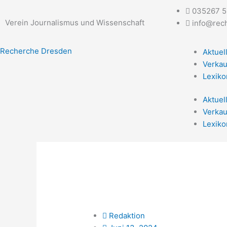
Zum
035267 
Inhalt
Verein Journalismus und Wissenschaft
info@rec
springen
Recherche Dresden
Aktuel
Verkau
Lexiko
Aktuel
Verkau
Lexiko
Redaktion