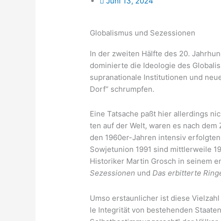
Juni 13, 2024
Globalismus und Sezessionen
In der zwei­ten Hälf­te des 20. Jahr­hu
domi­nier­te die Ideo­lo­gie des Glo­ba­li
supra­na­tio­na­le Insti­tu­tio­nen und ne
Dorf“ schrumpfen.
Eine Tat­sa­che paßt hier aller­dings nic
ten auf der Welt, waren es nach dem Z
den 1960er-Jah­ren inten­siv erfolg­ten 
Sowjet­uni­on 1991 sind mitt­ler­wei­le 1
His­to­ri­ker Mar­tin Grosch in sei­nem
Sezes­sio­nen
und
Das erbit­ter­te Rin
Umso erstaun­li­cher ist die­se Viel­zahl 
le Inte­gri­tät von bestehen­den Staa­te