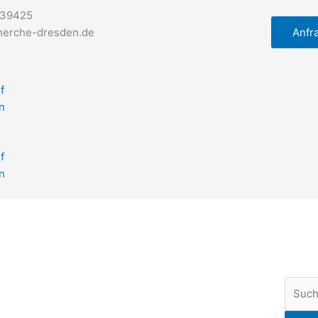
539425
Anfra
herche-dresden.de
l
f
n
l
f
n
Suche