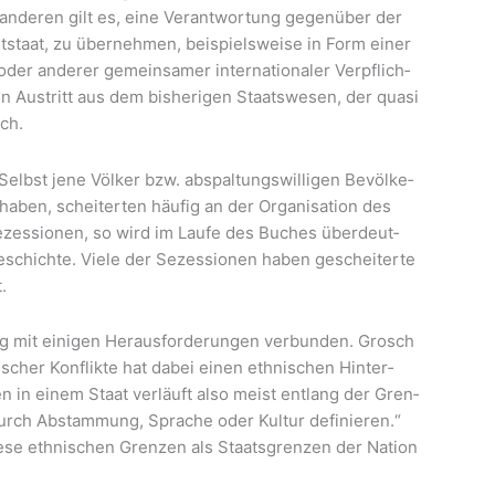
m ande­ren gilt es, eine Ver­ant­wor­tung gegen­über der
­staat, zu über­neh­men, bei­spiels­wei­se in Form einer
oder ande­rer gemein­sa­mer inter­na­tio­na­ler Ver­pflich­
in Aus­tritt aus dem bis­he­ri­gen Staats­we­sen, der qua­si
sch.
 Selbst jene Völ­ker bzw. abspal­tungs­wil­li­gen Bevöl­ke­
aben, schei­ter­ten häu­fig an der Orga­ni­sa­ti­on des
ezes­sio­nen, so wird im Lau­fe des Buches über­deut­
­ge­schich­te. Vie­le der Sezes­sio­nen haben geschei­ter­te
.
lung mit eini­gen Her­aus­for­de­run­gen ver­bun­den. Grosch
i­scher Kon­flik­te hat dabei einen eth­ni­schen Hin­ter­
en in einem Staat ver­läuft also meist ent­lang der Gren­
durch Abstam­mung, Spra­che oder Kul­tur defi­nie­ren.“
ie­se eth­ni­schen Gren­zen als Staats­gren­zen der Nati­on