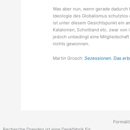
Was aber nun, wenn gera­de dadurch han
Ideo­lo­gie des Glo­ba­lis­mus schutz­los 
ist unter die­sem Gesichts­punkt ein a
Kata­lo­ni­en, Schott­land etc. zwar von 
jedoch unbe­dingt eine Mit­glied­schaft
nichts gewonnen.
Mar­tin Grosch:
Sezes­sio­nen. Das erbit
Formali
Recherche Dresden ist eine Denkfabrik für