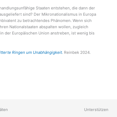
d­lungs­un­fä­hi­ge Staa­ten ent­ste­hen, die dann der
aus­ge­lie­fert sind? Der Mikro­na­tio­na­lis­mus in Euro­pa
mbi­va­lent zu betrach­ten­des Phä­no­men. Wenn sich
ihren Natio­nal­staa­ten abspal­ten wol­len, zugleich
 in der Euro­päi­schen Uni­on anstre­ben, ist wenig bis
­ter­te Rin­gen um Unab­hän­gig­keit.
Rein­bek 2024.
täten
Unterstützen