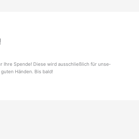
!
r Ihre Spen­de! Die­se wird aus­schließ­lich für unse­
n guten Hän­den. Bis bald!