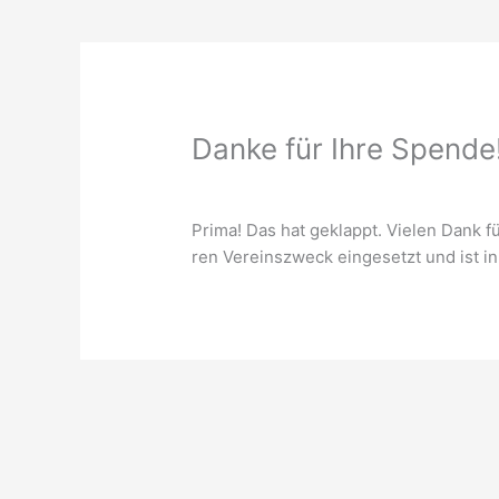
Danke für Ihre Spende
Pri­ma! Das hat geklappt. Vie­len Dank fü
ren Ver­eins­zweck ein­ge­setzt und ist i