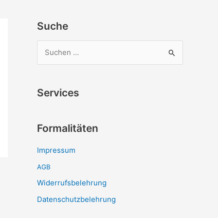
Suche
S
u
c
Services
h
e
Formalitäten
n
n
Impressum
a
AGB
c
Widerrufsbelehrung
h
Datenschutzbelehrung
: