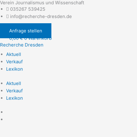
Verein Journalismus und Wissenschaft
Zum
035267 539425
Inhalt
info@recherche-dresden.de
springen
Anfrage stellen
0,00
€
0
Warenkorb
Recherche Dresden
Aktuell
Verkauf
Lexikon
Aktuell
Verkauf
Lexikon