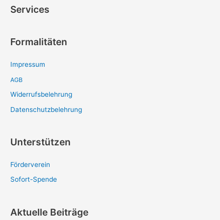
c
Services
h
e
Formalitäten
n
n
Impressum
a
c
AGB
h
Widerrufsbelehrung
:
Datenschutzbelehrung
Unterstützen
Förderverein
Sofort-Spende
Aktuelle Beiträge