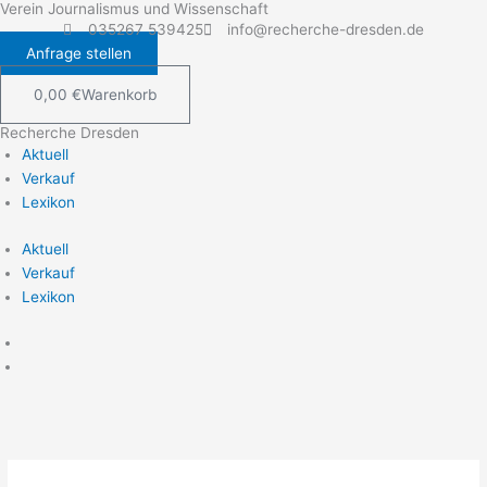
Verein Journalismus und Wissenschaft
Zum
035267 539425
info@recherche-dresden.de
Inhalt
Anfrage stellen
springen
0,00
€
Warenkorb
Recherche Dresden
Aktuell
Verkauf
Lexikon
Aktuell
Verkauf
Lexikon