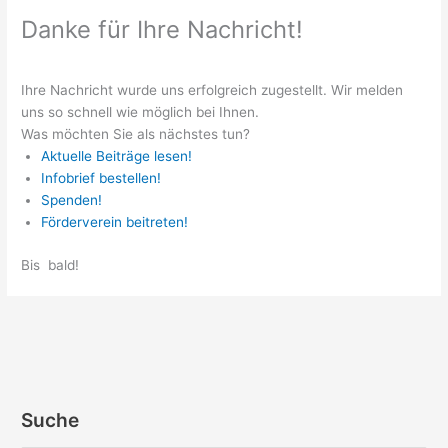
Danke für Ihre Nachricht!
Ihre Nach­richt wur­de uns erfolg­reich zuge­stellt. Wir mel­den
uns so schnell wie mög­lich bei Ihnen.
Was möchten Sie als nächstes tun?
Aktu­el­le Bei­trä­ge lesen!
Info­brief bestellen!
Spen­den!
För­der­ver­ein beitreten!
Bis bald!
Suche