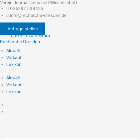
Verein Journalismus und Wissenschaft
Zum
035267 539425
Inhalt
info@recherche-dresden.de
springen
Anfrage stellen
0,00
€
0
Warenkorb
Recherche Dresden
Aktuell
Verkauf
Lexikon
Aktuell
Verkauf
Lexikon