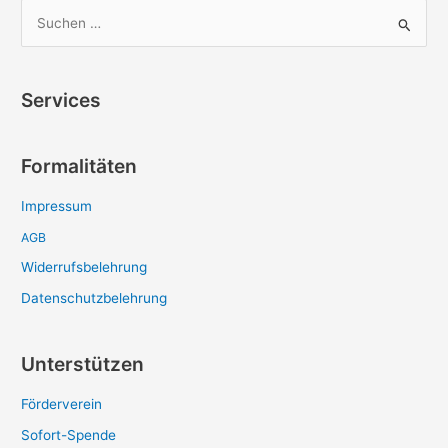
S
u
c
Services
h
e
Formalitäten
n
n
Impressum
a
AGB
c
Widerrufsbelehrung
h
:
Datenschutzbelehrung
Unterstützen
Förderverein
Sofort-Spende