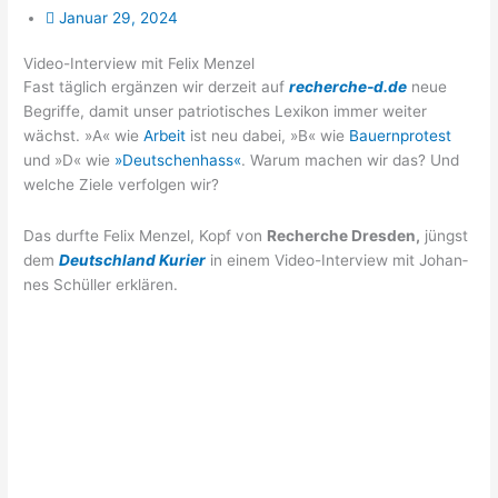
Januar 29, 2024
Video-Interview mit Felix Menzel
Fast täg­lich ergän­zen wir der­zeit auf
recherche‑d.de
neue
Begrif­fe, damit unser patrio­ti­sches Lexi­kon immer wei­ter
wächst. »A« wie
Arbeit
ist neu dabei, »B« wie
Bau­ern­pro­test
und »D« wie
»Deut­schen­hass«
. War­um machen wir das? Und
wel­che Zie­le ver­fol­gen wir?
Das durf­te Felix Men­zel, Kopf von
Recher­che Dres­den,
jüngst
dem
Deutsch­land Kurier
in einem Video-Inter­view mit Johan­
nes Schül­ler erklären.