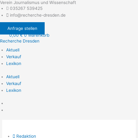
Verein Journalismus und Wissenschaft
Zum
035267 539425
Inhalt
info@recherche-dresden.de
springen
Anfrage stellen
0,00
€
0
Warenkorb
Recherche Dresden
Aktuell
Verkauf
Lexikon
Aktuell
Verkauf
Lexikon
Redaktion