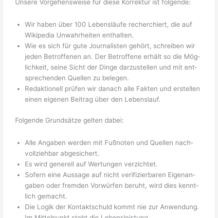
Unse­re Vor­ge­hens­wei­se für die­se Kor­rek­tur ist folgende:
Wir haben über 100 Lebens­läu­fe recher­chiert, die auf
Wiki­pe­dia Unwahr­hei­ten enthalten.
Wie es sich für gute Jour­na­lis­ten gehört, schrei­ben wir
jeden Betrof­fe­nen an. Der Betrof­fe­ne erhält so die Mög­
lich­keit, sei­ne Sicht der Din­ge dar­zu­stel­len und mit ent­
spre­chen­den Quel­len zu belegen.
Redak­tio­nell prü­fen wir danach alle Fak­ten und erstel­len
einen eige­nen Bei­trag über den Lebenslauf.
Fol­gen­de Grund­sät­ze gel­ten dabei:
Alle Anga­ben wer­den mit Fuß­no­ten und Quel­len nach­
voll­zieh­bar abgesichert.
Es wird gene­rell auf Wer­tun­gen verzichtet.
Sofern eine Aus­sa­ge auf nicht veri­fi­zier­ba­ren Eigen­an­
ga­ben oder frem­den Vor­wür­fen beruht, wird dies kennt­
lich gemacht.
Die Logik der Kon­takt­schuld kommt nie zur Anwen­dung.
Im Mit­tel­punkt steht die Lebensleistung.