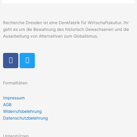
Recherche Dresden ist eine Denkfabrik für Wirtschaftskultur. Ihr
geht es um die Bewahrung des historisch Gewachsenen und die
Ausarbeitung von Alternativen zum Globalismus.
F
T
a
w
c
i
e
t
Formalitäten
b
t
o
e
Impressum
o
r
AGB
k
Widerrufsbelehrung
-
Datenschutzbelehrung
f
Unterstützen