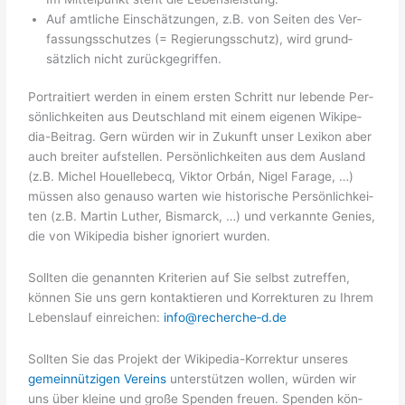
Auf amt­li­che Ein­schät­zun­gen, z.B. von Sei­ten des Ver­
fas­sungs­schut­zes (= Regie­rungs­schutz), wird grund­
sätz­lich nicht zurückgegriffen.
Por­trai­tiert wer­den in einem ers­ten Schritt nur leben­de Per­
sön­lich­kei­ten aus Deutsch­land mit einem eige­nen Wiki­pe­
dia-Bei­trag. Gern wür­den wir in Zukunft unser Lexi­kon aber
auch brei­ter auf­stel­len. Per­sön­lich­kei­ten aus dem Aus­land
(z.B. Michel Hou­el­le­becq, Vik­tor Orbán, Nigel Fara­ge, …)
müs­sen also genau­so war­ten wie his­to­ri­sche Per­sön­lich­kei­
ten (z.B. Mar­tin Luther, Bis­marck, …) und ver­kann­te Genies,
die von Wiki­pe­dia bis­her igno­riert wurden.
Soll­ten die genann­ten Kri­te­ri­en auf Sie selbst zutref­fen,
kön­nen Sie uns gern kon­tak­tie­ren und Kor­rek­tu­ren zu Ihrem
Lebens­lauf ein­rei­chen:
info@recherche‑d.de
Soll­ten Sie das Pro­jekt der Wiki­pe­dia-Kor­rek­tur unse­res
gemein­nüt­zi­gen Ver­eins
unter­stüt­zen wol­len, wür­den wir
uns über klei­ne und gro­ße Spen­den freu­en. Spen­den kön­