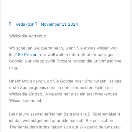
Redaktion
November 21, 2024
Wikipedia-Korrektur
Wo schau­en Sie zuerst nach, wenn Sie etwas wis­sen wol­
len?
80 Pro­zent
der welt­wei­ten Inter­net­nut­zer befra­gen
Goog­le. Nur knapp zwölf Pro­zent nut­zen die Such­ma­schi­ne
bing
.
Unab­hän­gig davon, ob Sie Goog­le oder
bing
nut­zen, ist das
ers­te Such­ergeb­nis dann in den aller­meis­ten Fäl­len der
Wiki­pe­dia-Ein­trag. Wiki­pe­dia hat also ein erschre­cken­des
Wissensmonopol.
Bei natur­wis­sen­schaft­li­chen Bei­trä­gen (z.B. über Amei­sen)
ist das wei­test­ge­hend unpro­ble­ma­tisch. Bei poli­ti­schen
The­men­fel­dern indes haben sich auf Wiki­pe­dia denun­zia­to­