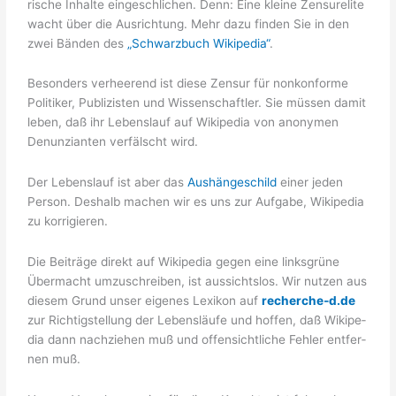
ri­sche Inhal­te ein­ge­schli­chen. Denn: Eine klei­ne Zen­sure­li­te
wacht über die Aus­rich­tung. Mehr dazu fin­den Sie in den
zwei Bän­den des
„Schwarz­buch Wiki­pe­dia“
.
Beson­ders ver­hee­rend ist die­se Zen­sur für non­kon­for­me
Poli­ti­ker, Publi­zis­ten und Wis­sen­schaft­ler. Sie müs­sen damit
leben, daß ihr Lebens­lauf auf Wiki­pe­dia von anony­men
Denun­zi­an­ten ver­fälscht wird.
Der Lebens­lauf ist aber das
Aus­hän­ge­schild
einer jeden
Per­son. Des­halb machen wir es uns zur Auf­ga­be, Wiki­pe­dia
zu korrigieren.
Die Bei­trä­ge direkt auf Wiki­pe­dia gegen eine links­grü­ne
Über­macht umzu­schrei­ben, ist aus­sichts­los. Wir nut­zen aus
die­sem Grund unser eige­nes Lexi­kon auf
recher­che
‑d.de
zur Rich­tig­stel­lung der Lebens­läu­fe und hof­fen, daß Wiki­pe­
dia dann nach­zie­hen muß und offen­sicht­li­che Feh­ler ent­fer­
nen muß.