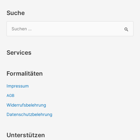
Suche
S
u
c
Services
h
e
Formalitäten
n
n
Impressum
a
AGB
c
Widerrufsbelehrung
h
:
Datenschutzbelehrung
Unterstützen