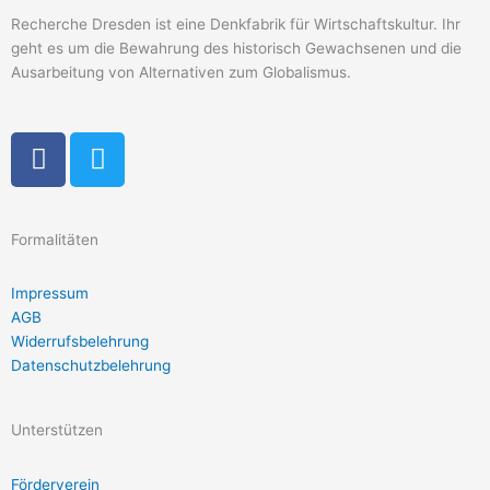
Recherche Dresden ist eine Denkfabrik für Wirtschaftskultur. Ihr
geht es um die Bewahrung des historisch Gewachsenen und die
Ausarbeitung von Alternativen zum Globalismus.
F
T
a
w
c
i
e
t
Formalitäten
b
t
o
e
Impressum
o
r
AGB
k
Widerrufsbelehrung
-
Datenschutzbelehrung
f
Unterstützen
Förderverein