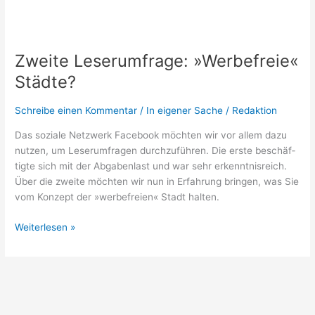
Zweite
Leserumfrage:
Zweite Leserumfrage: »Werbefreie«
»Werbefreie«
Städte?
Städte?
Schreibe einen Kommentar
/
In eigener Sache
/
Redaktion
Das sozia­le Netz­werk Face­book möch­ten wir vor allem dazu
nut­zen, um Leser­um­fra­gen durch­zu­füh­ren. Die ers­te beschäf­
tig­te sich mit der Abga­ben­last und war sehr erkennt­nis­reich.
Über die zwei­te möch­ten wir nun in Erfah­rung brin­gen, was Sie
vom Kon­zept der »wer­be­frei­en« Stadt halten.
Weiterlesen »