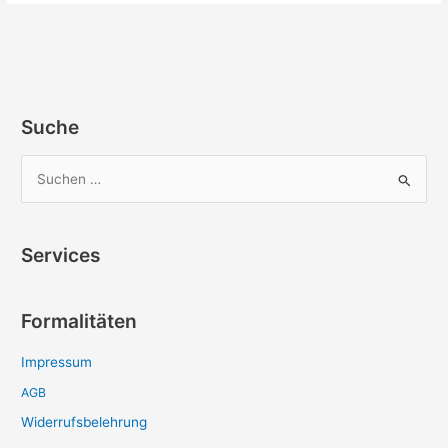
Suche
S
u
c
Services
h
e
Formalitäten
n
n
Impressum
a
AGB
c
Widerrufsbelehrung
h