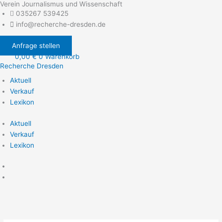
Verein Journalismus und Wissenschaft
Zum
035267 539425
Inhalt
info@recherche-dresden.de
springen
Anfrage stellen
0,00
€
0
Warenkorb
Recherche Dresden
Aktuell
Verkauf
Lexikon
Aktuell
Verkauf
Lexikon