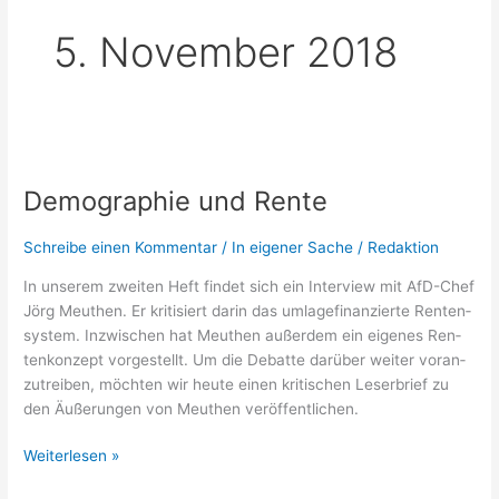
5. November 2018
Demographie
und Rente
Demographie und Rente
Schreibe einen Kommentar
/
In eigener Sache
/
Redaktion
In unse­rem zwei­ten Heft fin­det sich ein Inter­view mit AfD-Chef
Jörg Meu­then. Er kri­ti­siert dar­in das umla­ge­fi­nan­zier­te Ren­ten­
sys­tem. Inzwi­schen hat Meu­then außer­dem ein eige­nes Ren­
ten­kon­zept vor­ge­stellt. Um die Debat­te dar­über wei­ter vor­an­
zu­trei­ben, möch­ten wir heu­te einen kri­ti­schen Leser­brief zu
den Äuße­run­gen von Meu­then veröffentlichen.
Weiterlesen »