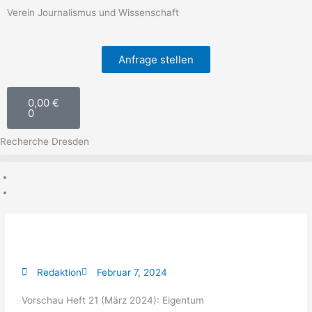
Zum
Verein Journalismus und Wissenschaft
Inhalt
springen
Anfrage stellen
Warenkorb
0,00
€
0
Recherche Dresden
Redaktion
Februar 7, 2024
Vorschau Heft 21 (März 2024): Eigentum