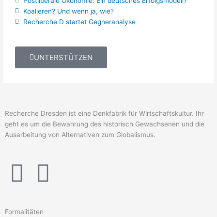
Postliberale Ökonomie: Ein deutsches Erfolgsmodell?
Koalieren? Und wenn ja, wie?
Recherche D startet Gegneranalyse
UNTERSTÜTZEN
Recherche Dresden ist eine Denkfabrik für Wirtschaftskultur. Ihr
geht es um die Bewahrung des historisch Gewachsenen und die
Ausarbeitung von Alternativen zum Globalismus.
F
T
a
w
Formalitäten