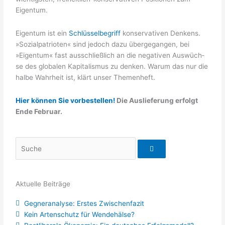
Eigentum.
Eigen­tum ist ein
Schlüs­sel­be­griff
kon­ser­va­ti­ven Den­kens.
»Sozi­al­pa­trio­ten« sind jedoch dazu über­ge­gan­gen, bei
»Eigen­tum« fast aus­schließ­lich an die nega­ti­ven Aus­wüch­
se des glo­ba­len Kapi­ta­lis­mus zu den­ken. War­um das nur die
hal­be Wahr­heit ist, klärt unser Themenheft.
Hier können Sie vorbestellen!
Die Auslieferung erfolgt
Ende Februar.
Suche
Aktuelle Beiträge
Gegneranalyse: Erstes Zwischenfazit
Kein Artenschutz für Wendehälse?