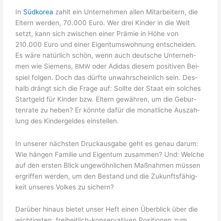
In
Süd­ko­rea
zahlt ein Unter­neh­men allen Mit­ar­bei­tern, die
Eltern wer­den, 70.000 Euro. Wer drei Kin­der in die Welt
setzt, kann sich zwi­schen einer Prä­mie in Höhe von
210.000 Euro und einer Eigen­tums­woh­nung ent­schei­den.
Es wäre natür­lich schön, wenn auch deut­sche Unter­neh­
men wie Sie­mens,
oder Adi­das die­sem posi­ti­ven Bei­
BMW
spiel fol­gen. Doch das dürf­te unwahr­schein­lich sein. Des­
halb drängt sich die Fra­ge auf: Soll­te der Staat ein sol­ches
Start­geld für Kin­der bzw. Eltern gewäh­ren, um die Gebur­
ten­ra­te zu heben? Er könn­te dafür die monat­li­che Aus­zah­
lung des Kin­der­gel­des einstellen.
In unse­rer nächs­ten Druck­aus­ga­be geht es genau dar­um:
Wie hän­gen Fami­lie und Eigen­tum zusam­men? Und: Wel­che
auf den ers­ten Blick unge­wöhn­li­chen Maß­nah­men müs­sen
ergrif­fen wer­den, um den Bestand und die Zukunfts­fä­hig­
keit unse­res Vol­kes zu sichern?
Dar­über hin­aus bie­tet unser Heft einen Über­blick über die
wich­tigs­ten, frei­heit­lich-kon­ser­va­ti­ven Posi­tio­nen zum