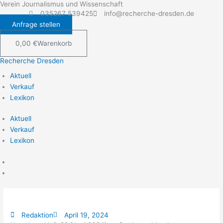
Verein Journalismus und Wissenschaft
Zum
035267 539425
info@recherche-dresden.de
Inhalt
Anfrage stellen
springen
0,00
€
Warenkorb
Recherche Dresden
Aktuell
Verkauf
Lexikon
Aktuell
Verkauf
Lexikon
Redaktion
April 19, 2024