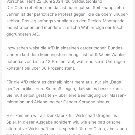
Vorschau: Heft 22 (Juni 2024) zu Ostdeutschland
Der Osten rebel­liert und das ist auch gut so. Seit knapp zehn
Jah­ren ist der patrio­ti­sche Pro­test gegen „die da oben“ unüber­
seh­bar. Das lag anfangs vor allem an den Pegi­da-Mon­tags­de­
mons­tra­tio­nen und mün­de­te in etli­che Wahl­er­fol­ge der frisch
gegrün­de­ten AfD.
Inzwi­schen weist die AfD in ein­zel­nen ost­deut­schen Bun­des­
län­dern laut dem Mei­nungs­for­schungs­in­sti­tut
ein Wäh­ler­
INSA
po­ten­ti­al von bis zu 43 Pro­zent auf, wäh­rend sie in Umfra­gen
kon­stant bei über 30 Pro­zent steht.
Für die AfD reicht es des­halb nicht mehr aus, nur ein „Dage­
gen“ zu arti­ku­lie­ren. Sie muß zei­gen, daß sie es bes­ser kann.
Sie muß selbst gestal­ten – über eine Been­di­gung der Mas­sen­
mi­gra­ti­on und Ableh­nung der Gen­der-Spra­che hinaus.
Hier kom­men wir als Denk­fa­brik für Wirt­schafts­fra­gen ins
Spiel. In die­ser Aus­ga­be schil­dern wir, wie eine patrio­ti­sche,
alter­na­ti­ve Wirt­schafts­po­li­tik spe­zi­ell für den Osten, aber auch