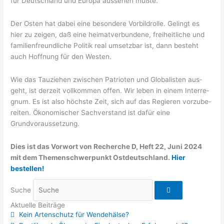
für Deutsch­land und Euro­pa aus­se­hen müßte.
Der Osten hat dabei eine beson­de­re Vor­bild­rol­le. Gelingt es
hier zu zei­gen, daß eine hei­mat­ver­bun­de­ne, frei­heit­li­che und
fami­li­en­freund­li­che Poli­tik real umsetz­bar ist, dann besteht
auch Hoff­nung für den Westen.
Wie das Tau­zie­hen zwi­schen Patrio­ten und Glo­ba­lis­ten aus­
geht, ist der­zeit voll­kom­men offen. Wir leben in einem Inter­re­
gnum. Es ist also höchs­te Zeit, sich auf das Regie­ren vor­zu­be­
rei­ten. Öko­no­mi­scher Sach­ver­stand ist dafür eine
Grundvoraussetzung.
Dies ist das Vorwort von Recherche D, Heft 22, Juni 2024
mit dem Themenschwerpunkt Ostdeutschland.
Hier
bestellen!
Suche
Aktuelle Beiträge
Kein Artenschutz für Wendehälse?