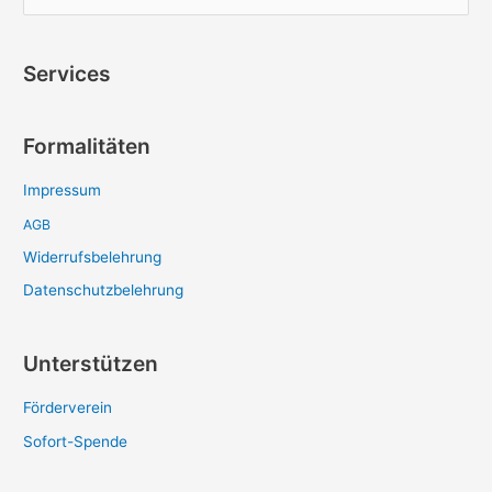
u
c
Services
h
e
Formalitäten
n
n
Impressum
a
AGB
c
Widerrufsbelehrung
h
:
Datenschutzbelehrung
Unterstützen
Förderverein
Sofort-Spende