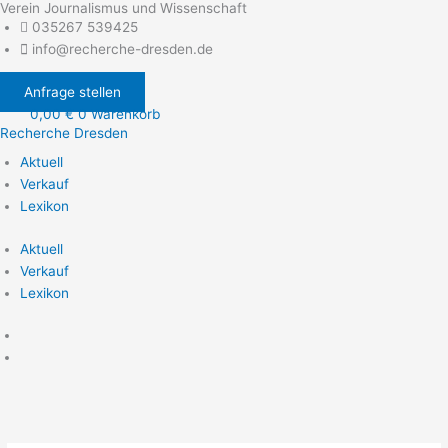
Verein Journalismus und Wissenschaft
Zum
035267 539425
Inhalt
info@recherche-dresden.de
springen
Anfrage stellen
0,00
€
0
Warenkorb
Recherche Dresden
Aktuell
Verkauf
Lexikon
Aktuell
Verkauf
Lexikon