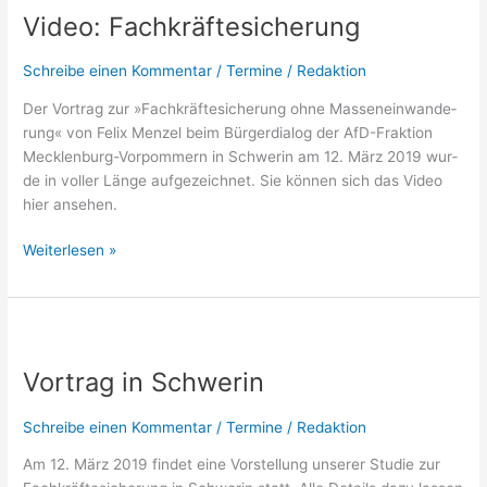
Video: Fachkräftesicherung
Schreibe einen Kommentar
/
Termine
/
Redaktion
Der Vor­trag zur »Fach­kräf­te­si­che­rung ohne Mas­sen­ein­wan­de­
rung« von Felix Men­zel beim Bür­ger­dia­log der AfD-Frak­­ti­on
Meck­­len­­burg-Vor­­­pom­­mern in Schwe­rin am 12. März 2019 wur­
de in vol­ler Län­ge auf­ge­zeich­net. Sie kön­nen sich das Video
hier ansehen.
Weiterlesen »
Vortrag
in
Vortrag in Schwerin
Schwerin
Schreibe einen Kommentar
/
Termine
/
Redaktion
Am 12. März 2019 fin­det eine Vor­stel­lung unse­rer Stu­die zur