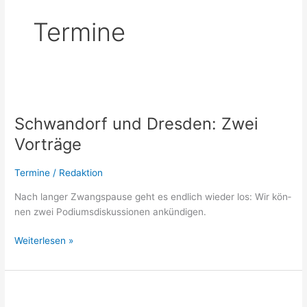
Termine
Schwandorf
und
Schwandorf und Dresden: Zwei
Dresden:
Zwei
Vorträge
Vorträge
Termine
/
Redaktion
Nach lan­ger Zwangs­pau­se geht es end­lich wie­der los: Wir kön­
nen zwei Podi­ums­dis­kus­sio­nen ankündigen.
Weiterlesen »
Video:
Fachkräftesicherung