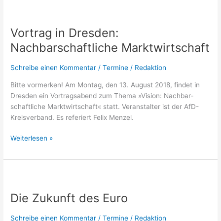
Vortrag
in
Vortrag in Dresden:
Dresden:
Nachbarschaftliche
Nachbarschaftliche Marktwirtschaft
Marktwirtschaft
Schreibe einen Kommentar
/
Termine
/
Redaktion
Bit­te vor­mer­ken! Am Mon­tag, den 13. August 2018, fin­det in
Dres­den ein Vor­trags­abend zum The­ma »Visi­on: Nach­bar­
schaft­li­che Markt­wirt­schaft« statt. Ver­an­stal­ter ist der AfD-
Kreis­­ver­­­band. Es refe­riert Felix Menzel.
Weiterlesen »
Die
Zukunft
Die Zukunft des Euro
des Euro
Schreibe einen Kommentar
/
Termine
/
Redaktion