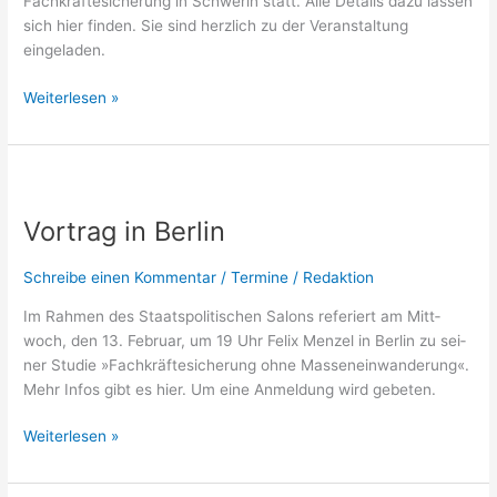
Fach­kräf­te­si­che­rung in Schwe­rin statt. Alle Details dazu las­sen
sich hier fin­den. Sie sind herz­lich zu der Ver­an­stal­tung
eingeladen.
Weiterlesen »
Vortrag
in
Vortrag in Berlin
Berlin
Schreibe einen Kommentar
/
Termine
/
Redaktion
Im Rah­men des Staats­po­li­ti­schen Salons refe­riert am Mitt­
woch, den 13. Febru­ar, um 19 Uhr Felix Men­zel in Ber­lin zu sei­
ner Stu­die »Fach­kräf­te­si­che­rung ohne Mas­sen­ein­wan­de­rung«.
Mehr Infos gibt es hier. Um eine Anmel­dung wird gebeten.
Weiterlesen »