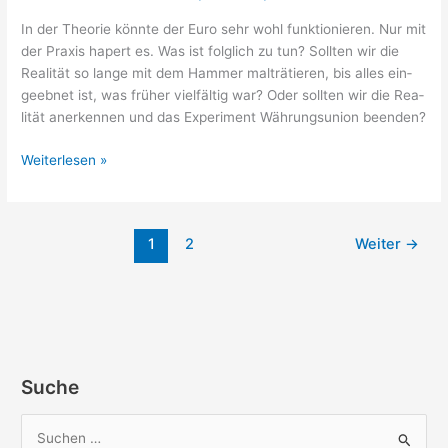
In der Theo­rie könn­te der Euro sehr wohl funk­tio­nie­ren. Nur mit
der Pra­xis hapert es. Was ist folg­lich zu tun? Soll­ten wir die
Rea­li­tät so lan­ge mit dem Ham­mer mal­trä­tie­ren, bis alles ein­
ge­eb­net ist, was frü­her viel­fäl­tig war? Oder soll­ten wir die Rea­
li­tät aner­ken­nen und das Expe­ri­ment Wäh­rungs­uni­on beenden?
Weiterlesen »
1
2
Weiter
→
Suche
S