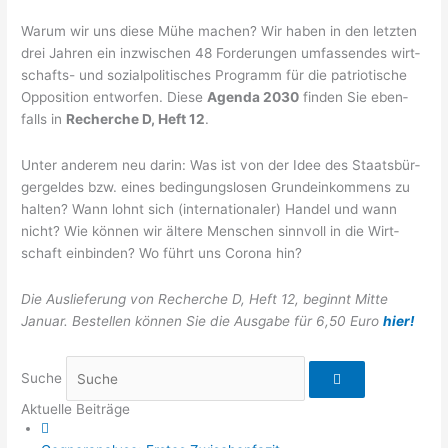
War­um wir uns die­se Mühe machen? Wir haben in den letz­ten
drei Jah­ren ein inzwi­schen 48 For­de­run­gen umfas­sen­des wirt­
schafts- und sozi­al­po­li­ti­sches Pro­gramm für die patrio­ti­sche
Oppo­si­ti­on ent­wor­fen. Die­se
Agen­da 2030
fin­den Sie eben­
falls in
Recher­che D, Heft 12
.
Unter ande­rem neu dar­in: Was ist von der Idee des Staats­bür­
ger­gel­des bzw. eines bedin­gungs­lo­sen Grund­ein­kom­mens zu
hal­ten? Wann lohnt sich (inter­na­tio­na­ler) Han­del und wann
nicht? Wie kön­nen wir älte­re Men­schen sinn­voll in die Wirt­
schaft ein­bin­den? Wo führt uns Coro­na hin?
Die Aus­lie­fe­rung von Recher­che D, Heft 12, beginnt Mit­te
Janu­ar. Bestel­len kön­nen Sie die Aus­ga­be für 6,50 Euro
hier!
Suche
Aktuelle Beiträge