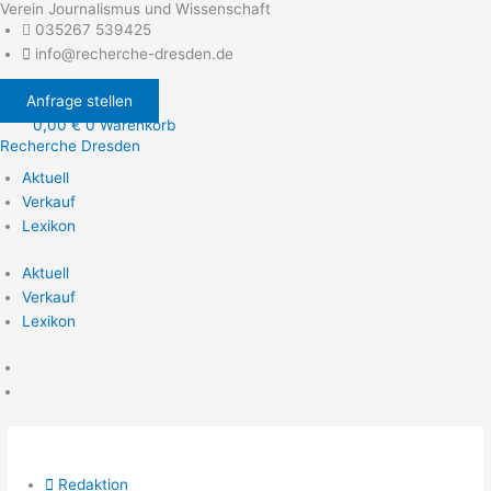
Verein Journalismus und Wissenschaft
Zum
035267 539425
Inhalt
info@recherche-dresden.de
springen
Anfrage stellen
0,00
€
0
Warenkorb
Recherche Dresden
Aktuell
Verkauf
Lexikon
Aktuell
Verkauf
Lexikon
Redaktion