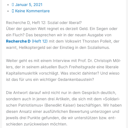
Januar 5, 2021
Keine Kommentare
Recherche D, Heft 12: Sozial oder liberal?
Über der gan­zen Welt reg­net es der­zeit Geld. Ein Segen oder
ein Fluch? Das bespre­chen wir in der neu­en Aus­ga­be von
Recher­che D
(Heft 12)
mit dem Volks­wirt Thors­ten Pol­leit, der
warnt, Heli­ko­pter­geld sei der Ein­stieg in den Sozialismus.
Wei­ter geht es mit einem Inter­view mit Prof. Dr. Chris­toph Möl­
lers, der in sei­nem aktu­el­len Buch
Frei­heits­gra­de
eine libe­ra­le
Kapi­ta­lis­mus­kri­tik vor­schlägt. Was steckt dahin­ter? Und wie­so
ist das für uns ein wich­ti­ger Gedankenbaustein?
Die Ant­wort dar­auf wird nicht nur in dem Gespräch deut­lich,
son­dern auch in jenen drei Arti­keln, die sich mit dem »Soli­da­ri­
schen Patrio­tis­mus« (Bene­dikt Kai­ser) beschäf­ti­gen. Wir haben
die­sen Ansatz einer aus­führ­li­chen Bewer­tung unter­zo­gen und
jeweils drei Punk­te gefun­den, die wir unter­stüt­zen bzw. ent­
schie­den zurück­wei­sen möchten.