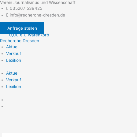
Verein Journalismus und Wissenschaft
Zum
035267 539425
Inhalt
info@recherche-dresden.de
springen
Anfrage stellen
0,00
€
0
Warenkorb
Recherche Dresden
Aktuell
Verkauf
Lexikon
Aktuell
Verkauf
Lexikon