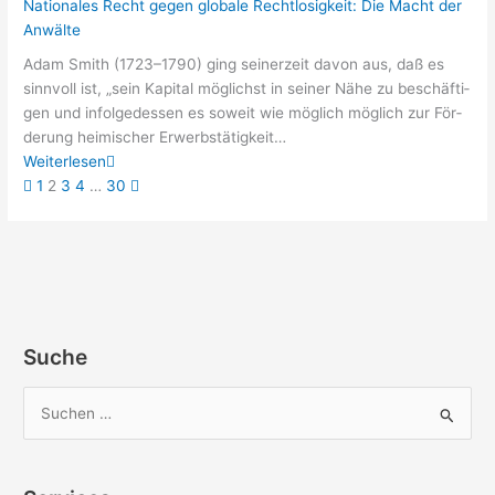
Nationales Recht gegen globale Rechtlosigkeit: Die Macht der
Anwälte
Adam Smith (1723–1790) ging sei­ner­zeit davon aus, daß es
sinn­voll ist, „sein Kapi­tal mög­lichst in sei­ner Nähe zu beschäf­ti­
gen und infol­ge­des­sen es soweit wie mög­lich mög­lich zur För­
de­rung hei­mi­scher Erwerbstätigkeit…
Wei­ter­le­sen
1
2
3
4
…
30
Suche
S
u
c