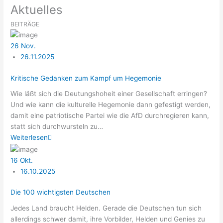
Aktuelles
BEITRÄGE
26
Nov.
26.11.2025
Kritische Gedanken zum Kampf um Hegemonie
Wie läßt sich die Deu­tungs­ho­heit einer Gesell­schaft errin­gen?
Und wie kann die kul­tu­rel­le Hege­mo­nie dann gefes­tigt wer­den,
damit eine patrio­ti­sche Par­tei wie die AfD durch­re­gie­ren kann,
statt sich durch­wurs­teln zu…
Wei­ter­le­sen
16
Okt.
16.10.2025
Die 100 wichtigsten Deutschen
Jedes Land braucht Hel­den. Gera­de die Deut­schen tun sich
aller­dings schwer damit, ihre Vor­bil­der, Hel­den und Genies zu